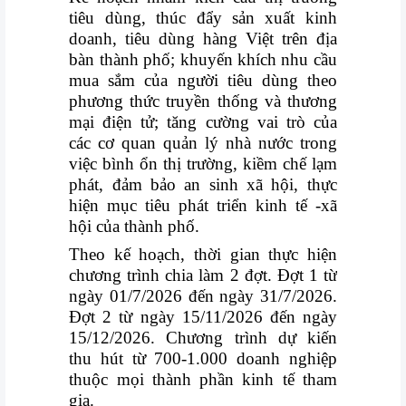
khuyến
tiêu dùng, thúc đẩy sản
xuất kinh
mãi
doanh, tiêu dùng hàng Việt trên địa
bàn thành phố; khuyến khích nhu cầu
THÔNG
mua sắm của người tiêu dùng theo
TIN
phương thức
truyền thống và thương
FTA
mại điện tử; tăng cường vai trò của
các cơ quan quản lý nhà nước trong
BẢN
việc bình ổn
thị trường, kiềm chế lạm
phát, đảm bảo an sinh xã hội, thực
ĐỒ
hiện mục tiêu phát
triển kinh tế -xã
MUA
hội của thành phố.
SẮM
Theo kế hoạch, thời gian thực hiện
chương trình chia làm 2 đợt
.
Đợt 1 từ
CHÍNH
ngày 01/7/2026 đến ngày 31/7/2026.
SÁCH
Đợt 2 từ ngày 15/11/2026 đến ngày
BÁN
15/12/2026.
Chương trình
dự kiến
HÀNG
thu hút từ 700-1.000 doanh nghiệp
thuộc mọi thành phần
kinh tế tham
DỊCH
gia.