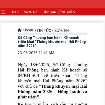
OCOP
VietGAP
ĐẶC SẢN VÙNG MIỀN
CƠ
SỞ
SẢN
Home
TIN TỨC - SỰ KIỆN
XUẤT
Sở Công Thương ban hành Kế hoạch
triển khai “Tháng khuyến mại Hải Phòng
năm 2026”
TIN
23-06-2026 11:41 AM
TỨC
-
Ngày 18/6/2026, Sở Công Thương
SỰ
Hải Phòng ban hành Kế hoạch số
KIỆN
04/KH-SCT về triển khai “Tháng
khuyến mại Hải Phòng năm 2026”
Tin
với chủ đề
“Tháng khuyến mại Hải
tức
Phòng năm 2026 - Đồng hành và
phát triển”.
Tin
Kế hoạch nhằm
kích cầu thị trường