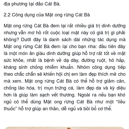
địa phương tại đảo Cát Bà.
2.2 Công dụng của Mật ong rừng Cát Bà
Mật ong rừng Cát Bà đem lại rất nhiều giá trị dinh dưỡng
nhưng vẫn mơ hồ rốt cuộc loại mật này có giá trị gì phải
không? Dưới đây là danh sách dài những tác dụng mà
Mật ong rừng Cát Bà đem lại cho bạn nha: đầu tiên đây
là một món ăn giàu dinh dưỡng giúp hỗ trợ rất tốt về mặt
sức khỏe, nhất là bệnh về dạ dày, đường ruột, hô hấp,
kháng sinh chống nhiễm khuẩn. Nhóm công dụng tiếp
theo chắc chắn sẽ khiến hội chị em làm đẹp thích mê cho
mà xem. Mật ong rừng Cát Bà có thể hỗ trợ giảm cân,
chống lão hóa, trị mụn trứng cá, làm đẹp da và kỳ diệu
hơn là giúp làm sạch vết thương. Ngoài ra nếu bạn khó
ngủ có thể dùng Mật ong rừng Cát Bà như một “liều
thuốc” hỗ trợ giúp an thần, dễ ngủ và bồi bổ cơ thể.