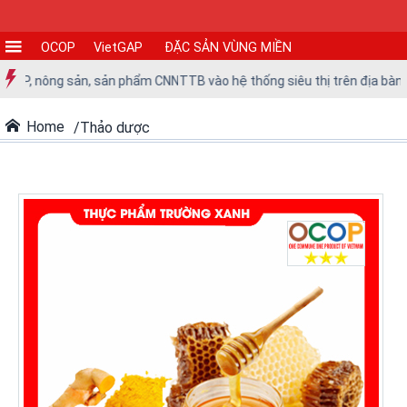
OCOP
VietGAP
ĐẶC SẢN VÙNG MIỀN
CƠ
ông sản, sản phẩm CNNTTB vào hệ thống siêu thị trên địa bàn thành p
SỞ
SẢN
Home
Thảo dược
XUẤT
TIN
TỨC
-
SỰ
KIỆN
Tin
tức
Tin