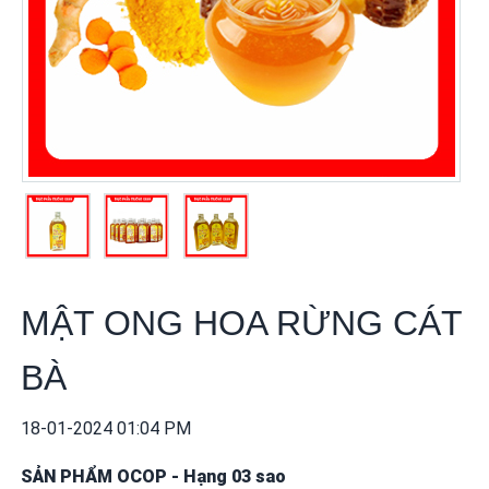
khuyến
mãi
THÔNG
TIN
FTA
BẢN
ĐỒ
MUA
SẮM
MẬT ONG HOA RỪNG CÁT
CHÍNH
SÁCH
BÀ
BÁN
HÀNG
18-01-2024 01:04 PM
DỊCH
SẢN PHẨM OCOP
-
Hạng 03 sao