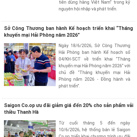
khuyến
tiên dùng hàng Việt Nam” trong kỷ
mãi
nguyên hội nhập và phát triển.
THÔNG
Sở Công Thương ban hành Kế hoạch triển khai “Tháng
TIN
khuyến mại Hải Phòng năm 2026”
FTA
Ngày 18/6/2026, Sở Công Thương
Hải Phòng ban hành Kế hoạch số
BẢN
04/KH-SCT về triển khai “Tháng
ĐỒ
khuyến mại Hải Phòng năm 2026” với
MUA
chủ đề “Tháng khuyến mại Hải
SẮM
Phòng năm 2026 - Đồng hành và
phát triển”.
CHÍNH
SÁCH
Saigon Co.op ưu đãi giảm giá đến 20% cho sản phẩm vải
BÁN
thiều Thanh Hà
HÀNG
Từ cuối tháng 5 đến ngày
10/6/2026, hệ thống bán lẻ Saigon
DỊCH
Co.op triển khai chương trình ưu đãi