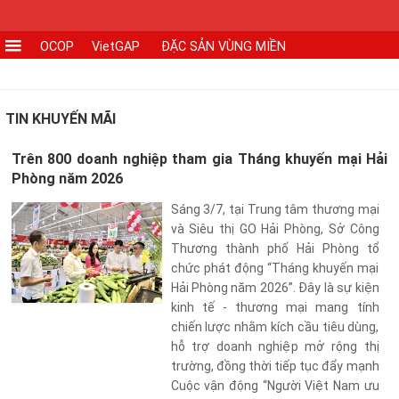
OCOP
VietGAP
ĐẶC SẢN VÙNG MIỀN
CƠ
SỞ
SẢN
TIN KHUYẾN MÃI
XUẤT
Trên 800 doanh nghiệp tham gia Tháng khuyến mại Hải
Phòng năm 2026
TIN
TỨC
Sáng 3/7, tại Trung tâm thương mại
-
và Siêu thị GO Hải Phòng, Sở Công
SỰ
Thương thành phố Hải Phòng tổ
chức phát động “Tháng khuyến mại
KIỆN
Hải Phòng năm 2026”. Đây là sự kiện
kinh tế - thương mại mang tính
Tin
chiến lược nhằm kích cầu tiêu dùng,
tức
hỗ trợ doanh nghiệp mở rộng thị
trường, đồng thời tiếp tục đẩy mạnh
Tin
Cuộc vận động “Người Việt Nam ưu