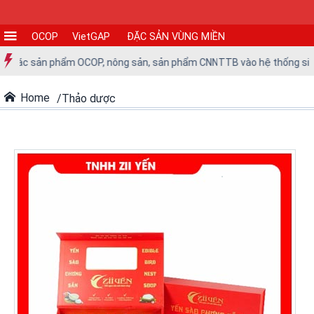
OCOP
VietGAP
ĐẶC SẢN VÙNG MIỀN
CƠ
a các sản phẩm OCOP, nông sản, sản phẩm CNNTTB vào hệ thống siêu th
SỞ
SẢN
Home
Thảo dược
XUẤT
TIN
TỨC
-
SỰ
KIỆN
Tin
tức
Tin