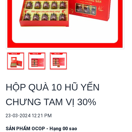
khuyến
mãi
THÔNG
TIN
FTA
BẢN
ĐỒ
MUA
SẮM
HỘP QUÀ 10 HŨ YẾN
CHÍNH
SÁCH
CHƯNG TAM VỊ 30%
BÁN
HÀNG
23-03-2024 12:21 PM
DỊCH
SẢN PHẨM OCOP
-
Hạng 00 sao