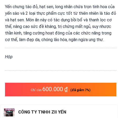
VỤ
Yến chưng táo đỏ, hạt sen, long nhãn chứa trọn tinh hoa của
QUANH
yến sào và 2 loại thực phẩm cực tốt từ thiên nhiên là táo đỏ
TA
và hạt sen. Món ăn này có tác dụng bồi bổ và thanh lọc cơ
thể, nâng cao sức đề kháng, trị chứng mất ngủ, suy nhược
thần kinh, tăng cường hoạt đông của các chức năng trong
cơ thể, làm đẹp da, chóng lão hóa, ngăn ngừa ung thư.
Hộp
600.000 ₫
Chỉ còn
(đã giảm
7
%)
CÔNG TY TNHH ZII YẾN