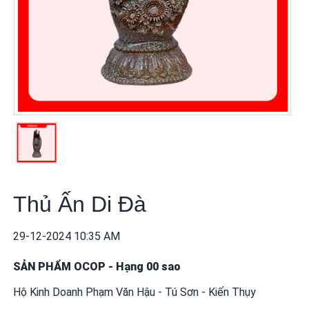
khuyến
mãi
THÔNG
TIN
FTA
BẢN
ĐỒ
MUA
SẮM
Thủ Ấn Di Đà
CHÍNH
SÁCH
29-12-2024 10:35 AM
BÁN
HÀNG
SẢN PHẨM OCOP
-
Hạng 00 sao
Hộ Kinh Doanh Phạm Văn Hậu - Tú Sơn - Kiến Thụy
DỊCH