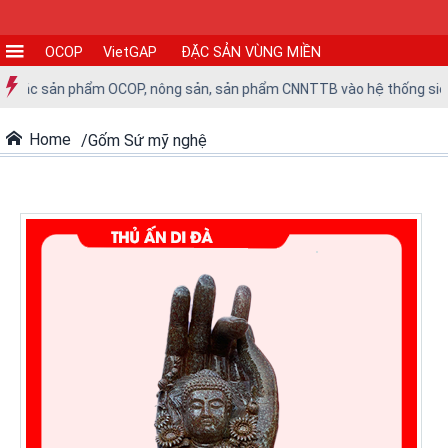
OCOP
VietGAP
ĐẶC SẢN VÙNG MIỀN
CƠ
a các sản phẩm OCOP, nông sản, sản phẩm CNNTTB vào hệ thống siêu th
SỞ
SẢN
Home
Gốm Sứ mỹ nghệ
XUẤT
TIN
TỨC
-
SỰ
KIỆN
Tin
tức
Tin