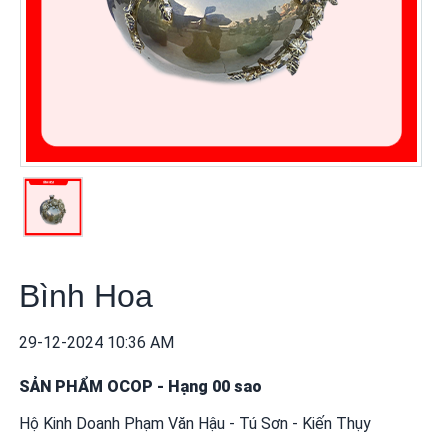
khuyến
mãi
THÔNG
TIN
FTA
BẢN
ĐỒ
MUA
SẮM
Bình Hoa
CHÍNH
SÁCH
29-12-2024 10:36 AM
BÁN
HÀNG
SẢN PHẨM OCOP
-
Hạng 00 sao
Hộ Kinh Doanh Phạm Văn Hậu - Tú Sơn - Kiến Thụy
DỊCH