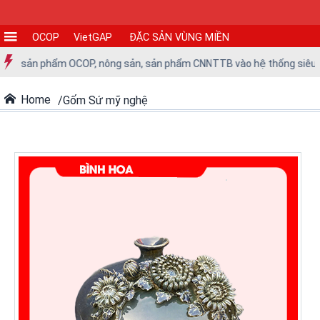
OCOP
VietGAP
ĐẶC SẢN VÙNG MIỀN
CƠ
các sản phẩm OCOP, nông sản, sản phẩm CNNTTB vào hệ thống siêu thị 
SỞ
SẢN
Home
Gốm Sứ mỹ nghệ
XUẤT
TIN
TỨC
-
SỰ
KIỆN
Tin
tức
Tin