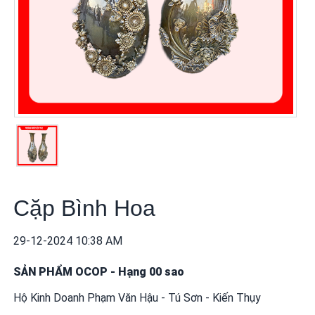
khuyến
mãi
THÔNG
TIN
FTA
BẢN
ĐỒ
MUA
SẮM
Cặp Bình Hoa
CHÍNH
SÁCH
29-12-2024 10:38 AM
BÁN
HÀNG
SẢN PHẨM OCOP
-
Hạng 00 sao
Hộ Kinh Doanh Phạm Văn Hậu - Tú Sơn - Kiến Thụy
DỊCH