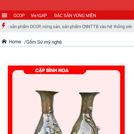
OCOP
VietGAP
ĐẶC SẢN VÙNG MIỀN
CƠ
các sản phẩm OCOP, nông sản, sản phẩm CNNTTB vào hệ thống siêu thị 
SỞ
SẢN
Home
Gốm Sứ mỹ nghệ
XUẤT
TIN
TỨC
-
SỰ
KIỆN
Tin
tức
Tin