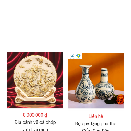
8.000.000 ₫
Liên hệ
Đĩa cảnh vẽ cá chép
Bộ quà tặng phu thê
vượt vũ môn
Gốm Chu Đậu