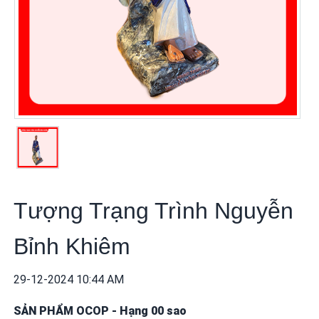
khuyến
mãi
THÔNG
TIN
FTA
BẢN
ĐỒ
MUA
SẮM
Tượng Trạng Trình Nguyễn
CHÍNH
SÁCH
Bỉnh Khiêm
BÁN
HÀNG
29-12-2024 10:44 AM
DỊCH
SẢN PHẨM OCOP
-
Hạng 00 sao