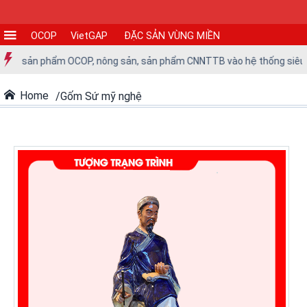
OCOP
VietGAP
ĐẶC SẢN VÙNG MIỀN
CƠ
các sản phẩm OCOP, nông sản, sản phẩm CNNTTB vào hệ thống siêu thị 
SỞ
SẢN
Home
Gốm Sứ mỹ nghệ
XUẤT
TIN
TỨC
-
SỰ
KIỆN
Tin
tức
Tin