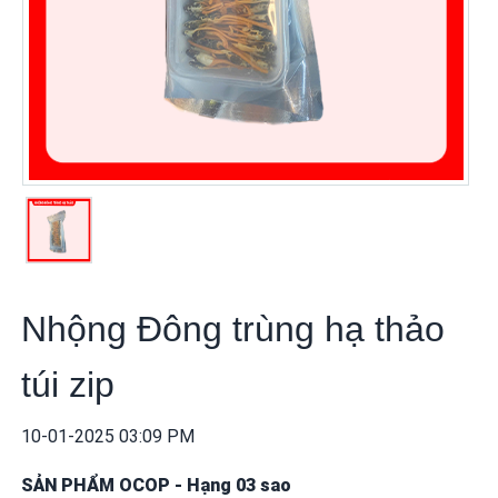
khuyến
mãi
THÔNG
TIN
FTA
BẢN
ĐỒ
MUA
SẮM
Nhộng Đông trùng hạ thảo
CHÍNH
SÁCH
túi zip
BÁN
HÀNG
10-01-2025 03:09 PM
DỊCH
SẢN PHẨM OCOP
-
Hạng 03 sao