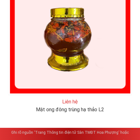
Liên hệ
Mật ong đông trùng hạ thảo L2
Ghi rõ nguồn 'Trang Thông tin điện tử Sàn TMĐT Hoa Phượng' hoặc