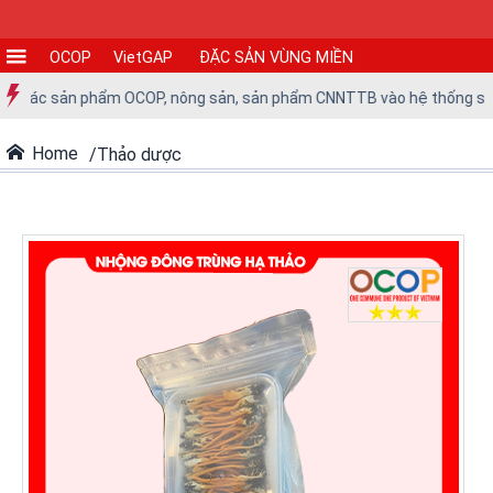
OCOP
VietGAP
ĐẶC SẢN VÙNG MIỀN
CƠ
ưa các sản phẩm OCOP, nông sản, sản phẩm CNNTTB vào hệ thống siêu t
SỞ
SẢN
Home
Thảo dược
XUẤT
TIN
TỨC
-
SỰ
KIỆN
Tin
tức
Tin