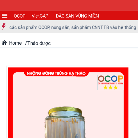
OCOP
VietGAP
ĐẶC SẢN VÙNG MIỀN
CƠ
đưa các sản phẩm OCOP, nông sản, sản phẩm CNNTTB vào hệ thống siêu
SỞ
SẢN
Home
Thảo dược
XUẤT
TIN
TỨC
-
SỰ
KIỆN
Tin
tức
Tin