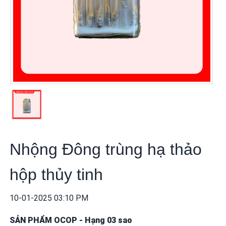
khuyến
mãi
THÔNG
TIN
FTA
BẢN
ĐỒ
MUA
SẮM
Nhộng Đông trùng hạ thảo
CHÍNH
SÁCH
hộp thủy tinh
BÁN
HÀNG
10-01-2025 03:10 PM
DỊCH
SẢN PHẨM OCOP
-
Hạng 03 sao