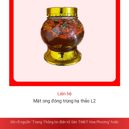
Liên hệ
Mật ong đông trùng hạ thảo L2
Ghi rõ nguồn 'Trang Thông tin điện tử Sàn TMĐT Hoa Phượng' hoặc