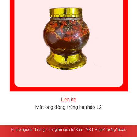
Liên hệ
Mật ong đông trùng hạ thảo L2
Ghi rõ nguồn 'Trang Thông tin điện tử Sàn TMĐT Hoa Phượng' hoặc