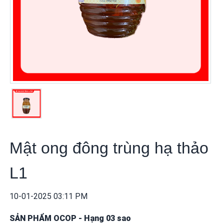
khuyến
mãi
THÔNG
TIN
FTA
BẢN
ĐỒ
MUA
SẮM
Mật ong đông trùng hạ thảo
CHÍNH
SÁCH
L1
BÁN
HÀNG
10-01-2025 03:11 PM
DỊCH
SẢN PHẨM OCOP
-
Hạng 03 sao