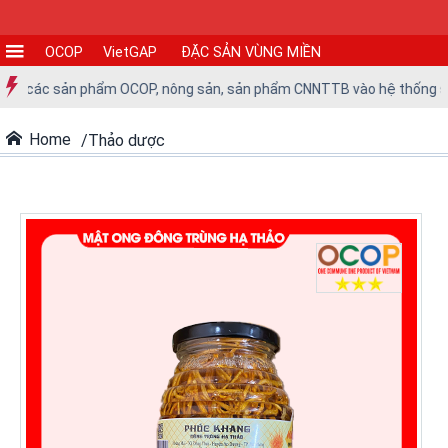
OCOP
VietGAP
ĐẶC SẢN VÙNG MIỀN
CƠ
đưa các sản phẩm OCOP, nông sản, sản phẩm CNNTTB vào hệ thống siêu 
SỞ
SẢN
Home
Thảo dược
XUẤT
TIN
TỨC
-
SỰ
KIỆN
Tin
tức
Tin