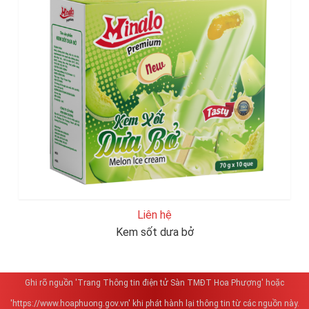
Liên hệ
Kem sốt dưa bở
Ghi rõ nguồn 'Trang Thông tin điện tử Sàn TMĐT Hoa Phượng' hoặc
'https://www.hoaphuong.gov.vn' khi phát hành lại thông tin từ các nguồn này.