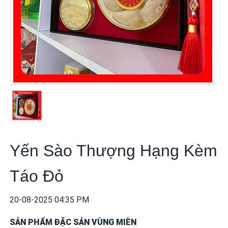
khuyến
mãi
THÔNG
TIN
FTA
BẢN
ĐỒ
MUA
SẮM
Yến Sào Thượng Hạng Kèm
CHÍNH
SÁCH
Táo Đỏ
BÁN
HÀNG
20-08-2025 04:35 PM
DỊCH
SẢN PHẨM ĐẶC SẢN VÙNG MIÈN