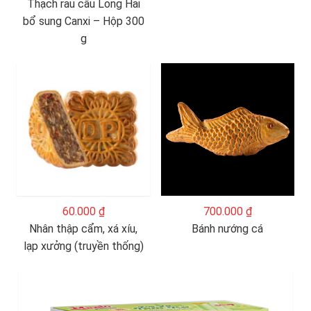
Thạch rau câu Long Hải
bổ sung Canxi – Hộp 300
g
60.000 ₫
700.000 ₫
Nhân thập cẩm, xá xíu,
Bánh nướng cá
lạp xưởng (truyền thống)