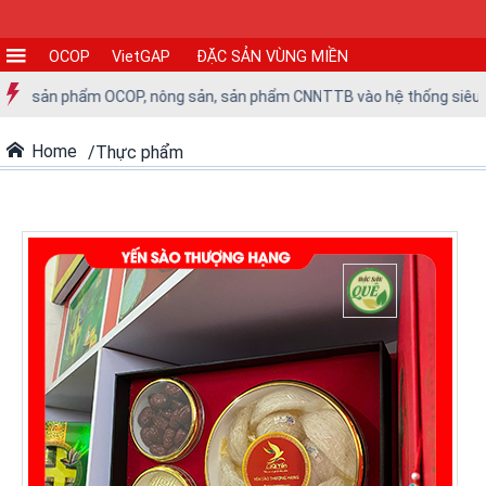
OCOP
VietGAP
ĐẶC SẢN VÙNG MIỀN
CƠ
ác sản phẩm OCOP, nông sản, sản phẩm CNNTTB vào hệ thống siêu thị t
SỞ
SẢN
Home
Thực phẩm
XUẤT
TIN
TỨC
-
SỰ
KIỆN
Tin
tức
Tin