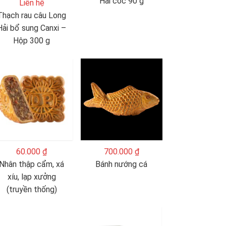
Hải cốc 90 g
Liên hệ
Thạch rau câu Long
Hải bổ sung Canxi –
Hộp 300 g
60.000 ₫
700.000 ₫
Nhân thập cẩm, xá
Bánh nướng cá
xíu, lạp xưởng
(truyền thống)