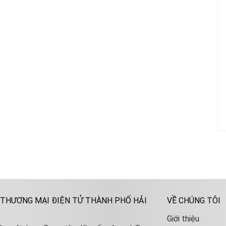
 THƯƠNG MẠI ĐIỆN TỬ THÀNH PHỐ HẢI
VỀ CHÚNG TÔI
Giới thiệu