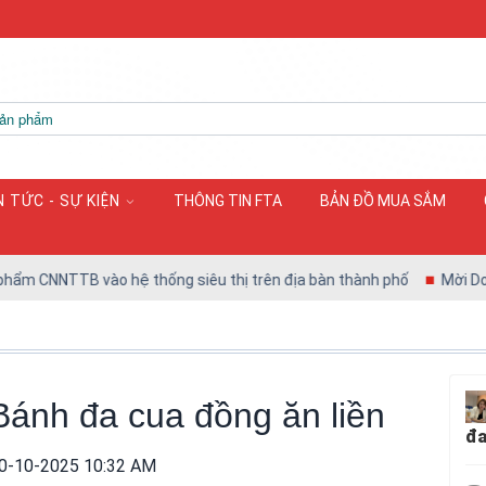
N TỨC - SỰ KIỆN
THÔNG TIN FTA
BẢN ĐỒ MUA SẮM
 CNNTTB vào hệ thống siêu thị trên địa bàn thành phố
Mời Doanh n
Bánh đa cua đồng ăn liền
đa
0-10-2025 10:32 AM