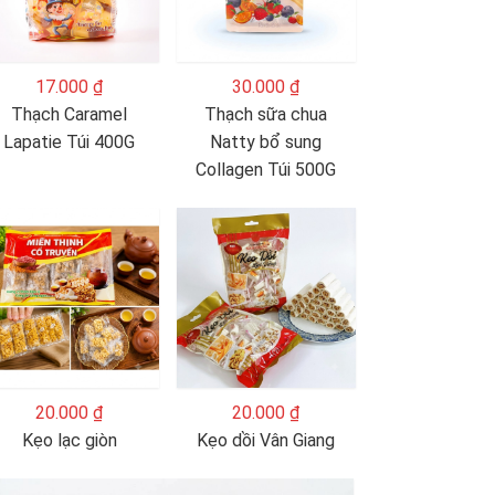
17.000 ₫
30.000 ₫
Thạch Caramel
Thạch sữa chua
Lapatie Túi 400G
Natty bổ sung
Collagen Túi 500G
20.000 ₫
20.000 ₫
Kẹo lạc giòn
Kẹo dồi Vân Giang