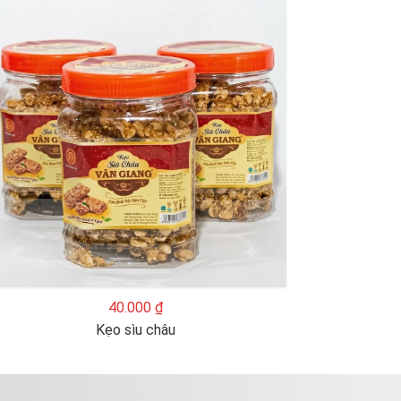
40.000 ₫
Kẹo sìu châu