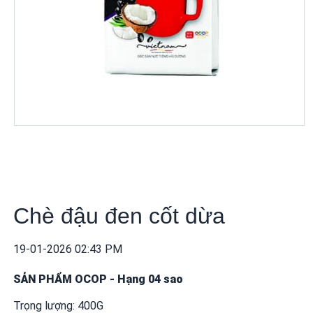
khuyến
mãi
THÔNG
TIN
FTA
BẢN
ĐỒ
MUA
SẮM
Chè đậu đen cốt dừa
CHÍNH
SÁCH
BÁN
19-01-2026 02:43 PM
HÀNG
SẢN PHẨM OCOP
-
Hạng 04 sao
DỊCH
Trọng lượng: 400G