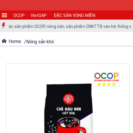
OCOP
VietGAP
ĐẶC SẢN VÙNG MIỀN
CƠ
a các sản phẩm OCOP, nông sản, sản phẩm CNNTTB vào hệ thống siêu th
SỞ
SẢN
Home
Nông sản khô
XUẤT
TIN
TỨC
-
SỰ
KIỆN
Tin
tức
Tin