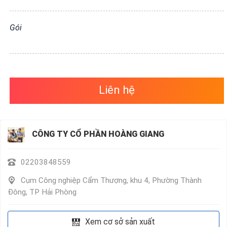
VỤ
QUANH
Gói
TA
Liên hệ
CÔNG TY CỔ PHẦN HOÀNG GIANG
02203848559
Cụm Công nghiệp Cẩm Thượng, khu 4, Phường Thành
Đông, TP Hải Phòng
Xem cơ sở sản xuất