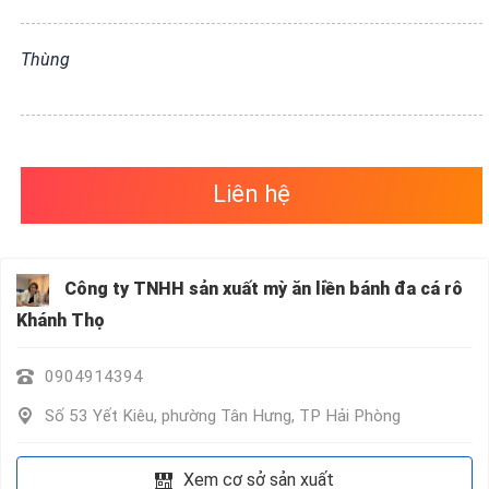
VỤ
QUANH
Thùng
TA
Liên hệ
Công ty TNHH sản xuất mỳ ăn liền bánh đa cá rô
Khánh Thọ
0904914394
Số 53 Yết Kiêu, phường Tân Hưng, TP Hải Phòng
Xem cơ sở sản xuất