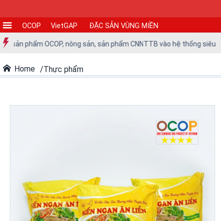
OCOP
VietGAP
ĐẶC SẢN VÙNG MIỀN
CƠ
c sản phẩm OCOP, nông sản, sản phẩm CNNTTB vào hệ thống siêu thị tr
SỞ
SẢN
Home
Thực phẩm
XUẤT
TIN
TỨC
-
SỰ
KIỆN
Tin
tức
Tin