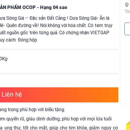
ẢN PHẨM OCOP
- Hạng 04 sao
Th
ưa Sông Giá – Đặc sản Đất Cảng ! Dưa Sông Giá- Ăn là
ê- Quên đường về! Nói không với hóa chất. Có tem truy
uất nguồn gốc trên từng quả. Có chứng nhận VIETGAP
uy cách: Đóng hộp
0Kg
Liên hệ
ng trọng phù hợp với biếu tặng.
hơm quyến rũ, giàu dinh dưỡng, phù hợp với mọi lứa tuổi
a ung thư, tốt cho mắt, giúp cho tim khỏe, giảm nguy cơ