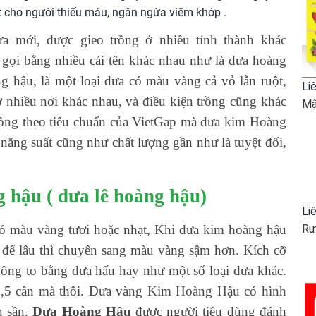
tốt cho người thiếu máu, ngăn ngừa viêm khớp .
ưa mới, được gieo trồng ở nhiều tỉnh thành khác
gọi bằng nhiều cái tên khác nhau như là dưa hoàng
 hậu, là một loại dưa có màu vàng cả vỏ lẫn ruột,
Li
 nhiều nơi khác nhau, và điều kiện trồng cũng khác
Mậ
ồng theo tiêu chuẩn của VietGap mà dưa kim Hoàng
năng suất cũng như chất lượng gần như là tuyệt đối,
 hậu ( dưa lê hoàng hậu)
Li
ó màu vàng tươi hoặc nhạt, Khi dưa kim hoàng hậu
Rư
 để lâu thì chuyển sang màu vàng sậm hơn. Kích cỡ
ông to bằng dưa hấu hay như một số loại dưa khác.
 1,5 cân mà thôi. Dưa vàng Kim Hoàng Hậu có hình
n sần.
Dưa Hoàng Hậu
được người tiêu dùng đánh