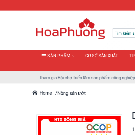
SẢN PHẨM
CƠ SỞ SẢN XUẤT
TI
 Doanh nghiệp tham gia Hội chợ triển lãm sản phẩm công nghiệp Hà Nộ
Home
Nông sản ướt
1