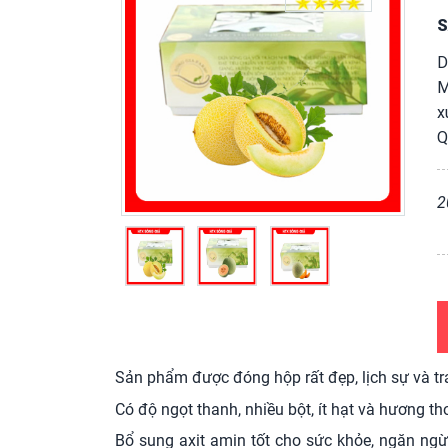
S
D
M
x
Q
2
Sản phẩm được đóng hộp rất đẹp, lịch sự và tra
Có độ ngọt thanh, nhiều bột, ít hạt và hương t
Bổ sung axit amin tốt cho sức khỏe, ngăn ngừ