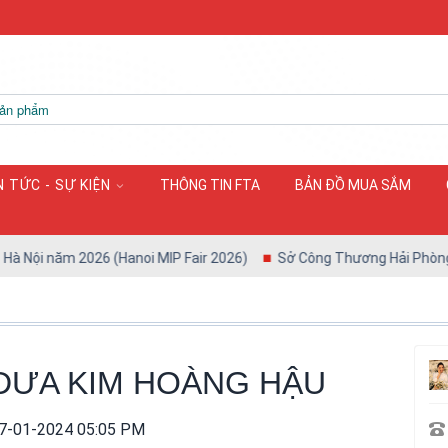
N TỨC - SỰ KIỆN
THÔNG TIN FTA
BẢN ĐỒ MUA SẮM
i năm 2026 (Hanoi MIP Fair 2026)
Sở Công Thương Hải Phòng phối 
DƯA KIM HOÀNG HẬU
7-01-2024 05:05 PM