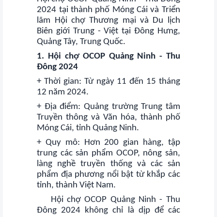
khuyến
2024 tại thành phố Móng Cái và Triển
mãi
lãm Hội chợ Thương mại và Du lịch
Biên giới Trung - Việt tại Đông Hưng,
THÔNG
Quảng Tây, Trung Quốc.
TIN
1. Hội chợ OCOP Quảng Ninh - Thu
FTA
Đông 2024
+ Thời gian: Từ ngày 11 đến 15 tháng
BẢN
12 năm 2024.
ĐỒ
+ Địa điểm: Quảng trường Trung tâm
MUA
Truyền thông và Văn hóa, thành phố
SẮM
Móng Cái, tỉnh Quảng Ninh.
+ Quy mô: Hơn 200 gian hàng, tập
CHÍNH
trung các sản phẩm OCOP, nông sản,
SÁCH
làng nghề truyền thống và các sản
BÁN
phẩm địa phương nổi bật từ khắp các
HÀNG
tỉnh, thành Việt Nam.
Hội chợ OCOP Quảng Ninh - Thu
DỊCH
Đông 2024 không chỉ là dịp để các