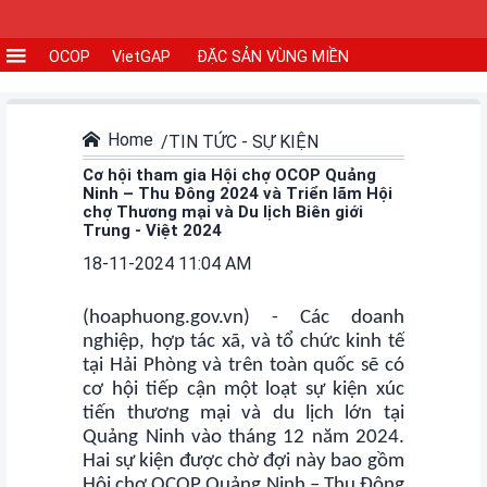
OCOP
VietGAP
ĐẶC SẢN VÙNG MIỀN
CƠ
SỞ
SẢN
Home
TIN TỨC - SỰ KIỆN
XUẤT
Cơ hội tham gia Hội chợ OCOP Quảng
Ninh – Thu Đông 2024 và Triển lãm Hội
chợ Thương mại và Du lịch Biên giới
TIN
Trung - Việt 2024
TỨC
18-11-2024 11:04 AM
-
SỰ
(hoaphuong.gov.vn) - Các doanh
KIỆN
nghiệp, hợp tác xã, và tổ chức kinh tế
tại Hải Phòng và trên toàn quốc sẽ có
Tin
cơ hội tiếp cận một loạt sự kiện xúc
tức
tiến thương mại và du lịch lớn tại
Quảng Ninh vào tháng 12 năm 2024.
Hai sự kiện được chờ đợi này bao gồm
Tin
Hội chợ OCOP Quảng Ninh – Thu Đông