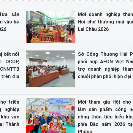
đưa sản
Mời doanh nghiệp tha
n vào hệ
Hội chợ thương mại qu
026
Lai Châu 2026
ị kết nối
Sở Công Thương Hải 
m OCOP,
phối hợp AEON Việt N
m CNNTTB
trợ doanh nghiệp tha
 trên địa
chuỗi phân phối hiện đại
hợ triển
Mời tham gia Hội chợ 
 nghiệp
lãm sản phẩm công n
 khu vực
nông thôn tiêu biểu kh
ại Thành
phía Bắc năm 2026 tạ
Phòng