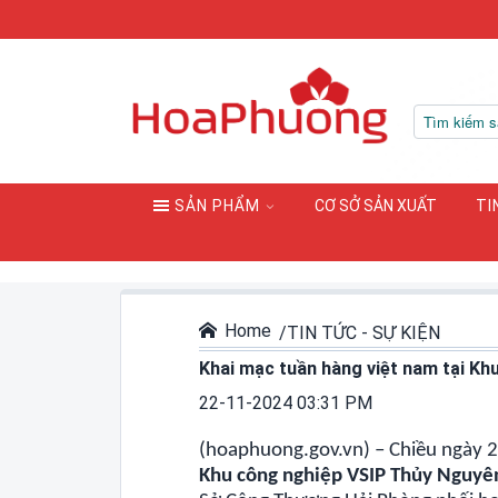
SẢN PHẨM
CƠ SỞ SẢN XUẤT
TI
Home
TIN TỨC - SỰ KIỆN
Khai mạc tuần hàng việt nam tại K
22-11-2024 03:31 PM
(hoaphuong.gov.vn) – Chiều ngày 
Khu công nghiệp VSIP Thủy Nguy