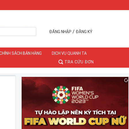
/
ĐĂNG NHẬP
ĐĂNG KÝ
CHÍNH SÁCH BÁN HÀNG
DỊCH VỤ QUANH TA
TRA CỨU ĐƠN