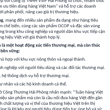
p với Công ty TNHH VSIP Hải Phòng tổ chức, nhằm thúc
m ưu tiên dùng hàng Việt Nam" và hỗ trợ các doanh
i phân phối, nâng cao giá trị thương hiệu.
ng
, mang đến nhiều sản phẩm đa dạng như hàng tiêu
ẩm chế biến, cùng các sản phẩm OCOP và đặc sản vùng
ộng trong khu công nghiệp và người dân khu vực tiếp cận
g hiệu Việt với giá thành hợp lý.
 là một hoạt động xúc tiến thương mại, mà còn thúc
 bền vững:
ù hợp với khu vực nông thôn và ngoại thành.
nh nghiệp với người tiêu dùng và các đối tác thương mại.
, hệ thống dịch vụ hỗ trợ thương mại.
tư nhân và các hộ kinh doanh cá thể.
ện Sở Công Thương Hải Phòng nhấn mạnh: “Tuần hàng Việt
 thiệu sản phẩm mà còn là cầu nối đưa hàng Việt đến gần
 chất lượng và vị thế của thương hiệu Việt trên thị
ng là lời kêu gọi người tiêu dùng tiếp tục ủng hộ và sử