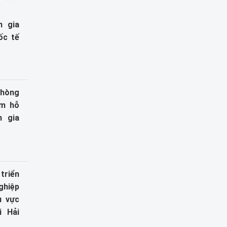
m gia
ốc tế
Phòng
am hỗ
m gia
triển
ghiệp
u vực
i Hải