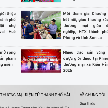
iới thiệu
Mời tham gia Chương 
thành phố
kết nối, giao thương xúc
Hội chợ
thương mại giữa d
val Huế
nghiệp, HTX thành ph
Phòng và tỉnh Sơn La
, mở rộng
Nhiều đặc sản vùng 
 sản phẩm
được giới thiệu tại Phiê
ng miền
thương mại xã Kiến Hả
2026
 THƯƠNG MẠI ĐIỆN TỬ THÀNH PHỐ HẢI
VỀ CHÚNG TÔI
Giới thiệu