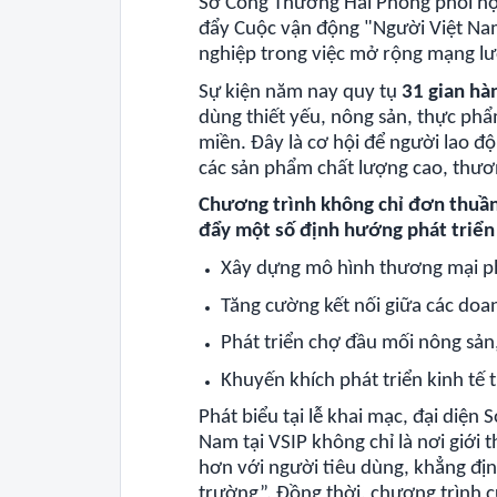
Sở Công Thương Hải Phòng phối hợ
đẩy Cuộc vận động "Người Việt Na
nghiệp trong việc mở rộng mạng lướ
Sự kiện năm nay quy tụ
31 gian hà
dùng thiết yếu, nông sản, thực ph
miền. Đây là cơ hội để người lao đ
các sản phẩm chất lượng cao, thươn
Chương trình không chỉ đơn thuần
đẩy một số định hướng phát triển
Xây dựng mô hình thương mại ph
Tăng cường kết nối giữa các doa
Phát triển chợ đầu mối nông sản
Khuyến khích phát triển kinh tế 
Phát biểu tại lễ khai mạc, đại di
Nam tại VSIP không chỉ là nơi giới
hơn với người tiêu dùng, khẳng định
trường”. Đồng thời, chương trình cũ