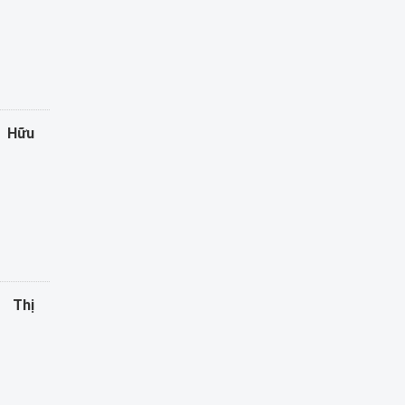
n Hữu
 Thị