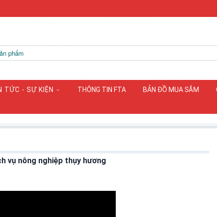
N TỨC - SỰ KIỆN
THÔNG TIN FTA
BẢN ĐỒ MUA SẮM
ịch vụ nông nghiệp thụy hương