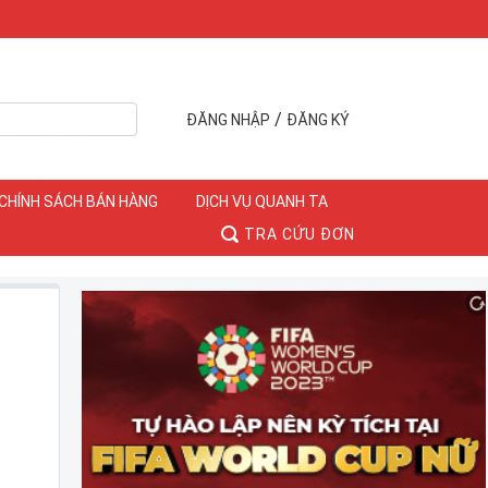
/
ĐĂNG NHẬP
ĐĂNG KÝ
CHÍNH SÁCH BÁN HÀNG
DỊCH VỤ QUANH TA
TRA CỨU ĐƠN