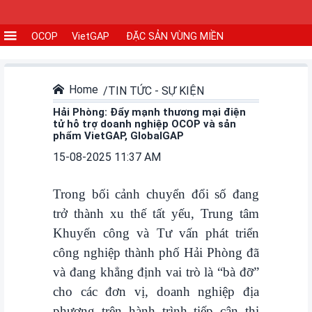
OCOP
VietGAP
ĐẶC SẢN VÙNG MIỀN
CƠ
SỞ
SẢN
Home
TIN TỨC - SỰ KIỆN
XUẤT
Hải Phòng: Đẩy mạnh thương mại điện
tử hỗ trợ doanh nghiệp OCOP và sản
phẩm VietGAP, GlobalGAP
TIN
15-08-2025 11:37 AM
TỨC
-
Trong bối cảnh chuyển đổi số đang
SỰ
KIỆN
trở thành xu thế tất yếu, Trung tâm
Khuyến công và Tư vấn phát triển
Tin
công nghiệp thành phố Hải Phòng đã
tức
và đang khẳng định vai trò là “bà đỡ”
cho các đơn vị, doanh nghiệp địa
Tin
phương trên hành trình tiếp cận thị