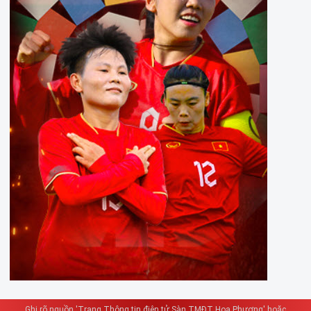
Ghi rõ nguồn 'Trang Thông tin điện tử Sàn TMĐT Hoa Phượng' hoặc