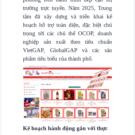
khuyến
trường trực tuyến. Năm 2025, Trung
mãi
tâm đã xây dựng và triển khai kế
THÔNG
hoạch hỗ trợ toàn diện, đặc biệt chú
TIN
trọng tới các chủ thể OCOP, doanh
FTA
nghiệp sản xuất theo tiêu chuẩn
VietGAP, GlobalGAP và các sản
BẢN
phẩm tiêu biểu của thành phố.
ĐỒ
MUA
SẮM
CHÍNH
SÁCH
BÁN
HÀNG
Kế hoạch hành động gắn với thực
DỊCH