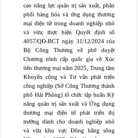
khuyến
cao năng lực quản trị sản xuất, phân
mãi
phối hàng hóa và ứng dụng thương
mại điện tử trong doanh nghiệp nhỏ
THÔNG
TIN
và vừa; thực hiện Quyết định số
FTA
4057/QĐ-BCT ngày 31/12/2024 của
Bộ Công Thương về phê duyệt
BẢN
Chương trình cấp quốc gia về Xúc
ĐỒ
tiến thương mại năm 2025, Trung tâm
MUA
Khuyến công và Tư vấn phát triển
SẮM
công nghiệp (Sở Công Thương thành
CHÍNH
phố Hải Phòng) tổ chức tập huấn Kỹ
SÁCH
năng quản trị sản xuất và Ứng dụng
BÁN
thương mại điện tử phát triển thị
HÀNG
trường dành cho doanh nghiệp nhỏ
và vừa khu vực Đồng bằng sông
DỊCH