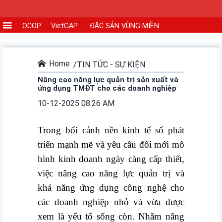
OCOP
VietGAP
ĐẶC SẢN VÙNG MIỀN
CƠ
SỞ
SẢN
Home
TIN TỨC - SỰ KIỆN
XUẤT
Nâng cao năng lực quản trị sản xuất và
ứng dụng TMĐT cho các doanh nghiệp
TIN
10-12-2025 08:26 AM
TỨC
-
Trong bối cảnh nền kinh tế số phát
SỰ
triển mạnh mẽ và yêu cầu đổi mới mô
KIỆN
hình kinh doanh ngày càng cấp thiết,
việc nâng cao năng lực quản trị và
Tin
khả năng ứng dụng công nghệ cho
tức
các doanh nghiệp nhỏ và vừa được
Tin
xem là yếu tố sống còn. Nhằm nâng