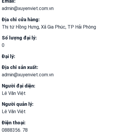
khuyến
Email:
mãi
admin@xuyenviet.com.vn
Địa chỉ cửa hàng:
THÔNG
Thị tứ Hồng Hưng, Xã Gia Phúc, TP Hải Phòng
TIN
FTA
Số lượng đại lý:
0
BẢN
Đại lý:
ĐỒ
MUA
Địa chỉ sản xuất:
SẮM
admin@xuyenviet.com.vn
Người đại diện:
CHÍNH
Lê Văn Việt
SÁCH
Người quản lý:
BÁN
Lê Văn Việt
HÀNG
Điện thoại:
DỊCH
0888356. 78