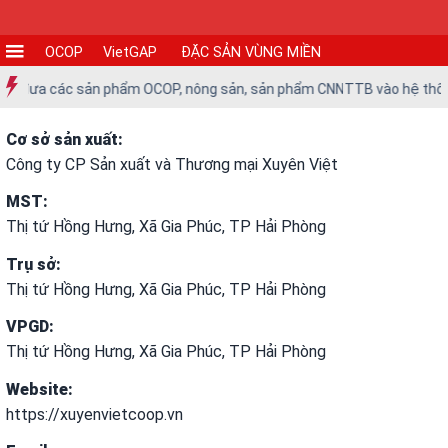
OCOP
VietGAP
ĐẶC SẢN VÙNG MIỀN
CƠ
ối đưa các sản phẩm OCOP, nông sản, sản phẩm CNNTTB vào hệ thống si
SỞ
SẢN
Cơ sở sản xuất:
XUẤT
Công ty CP Sản xuất và Thương mại Xuyên Việt
MST:
TIN
Thị tứ Hồng Hưng, Xã Gia Phúc, TP Hải Phòng
TỨC
-
Trụ sở:
SỰ
Thị tứ Hồng Hưng, Xã Gia Phúc, TP Hải Phòng
KIỆN
VPGD:
Thị tứ Hồng Hưng, Xã Gia Phúc, TP Hải Phòng
Tin
tức
Website:
https://xuyenvietcoop.vn
Tin