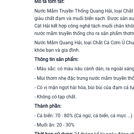
Mô tả tóm tắt:
Nước Mắm Truyền Thống Quang Hải, loại Chắt 
giàu chất đạm và muối biển sạch. Được sản xu
Cát Hải kết hợp công nghệ tách muối chân khôn
nước mắm truyền thống cho ra sản phẩm thơm n
Nước Mắm Quang Hải, loại Chắt Cá Cơm Ủ Chum,
khỏe bạn và gia đình.
Thông tin sản phẩm:
- Màu sắc: có màu nâu cánh dán, ra ngoài sán
- Mùi thơm nhẹ đặc trưng nước mắm truyền th
- Có vị mặn ngọt hài hòa, bùi bùi của đạm cá t
- Không có tạp chất.
Thành phần:
- Cá biển: 70 - 80% (Cá ngừ, cá biển, cá mực …)
- Muối ăn: 20 - 30%