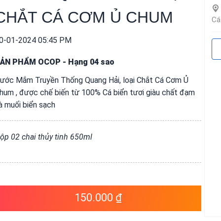
CHẮT CÁ CƠM Ủ CHUM
Cá
0-01-2024 05:45 PM
ẢN PHẨM OCOP
-
Hạng 04 sao
ước Mắm Truyền Thống Quang Hải, loại Chắt Cá Cơm Ủ
hum , được chế biến từ 100% Cá biển tươi giàu chất đạm
à muối biển sạch
ộp 02 chai thủy tinh 650ml
150.000 ₫