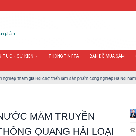
N TỨC - SỰ KIỆN
THÔNG TIN FTA
BẢN ĐỒ MUA SẮM
 tham gia Hội chợ triển lãm sản phẩm công nghiệp Hà Nội năm 2026 (H
NƯỚC MẮM TRUYỀN
THỐNG QUANG HẢI LOẠI