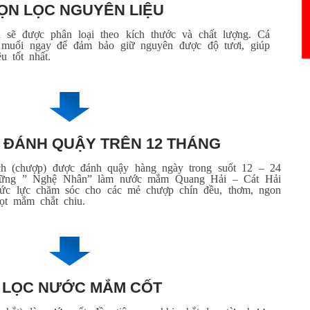
ỌN LỌC NGUYÊN LIỆU
á sẽ được phân loại theo kích thước và chất lượng. Cá
 muối ngay để đảm bảo giữ nguyên được độ tươi, giúp
u tốt nhất.
, ĐÁNH QUẬY TRÊN 12 THÁNG
ch (chượp) được đánh quậy hàng ngày trong suốt 12 – 24
những ” Nghệ Nhân” làm nước mắm Quang Hải – Cát Hải
sức lực chăm sóc cho các mẻ chượp chín đều, thơm, ngon
ọt mắm chắt chiu.
 LỌC NƯỚC MẮM CỐT