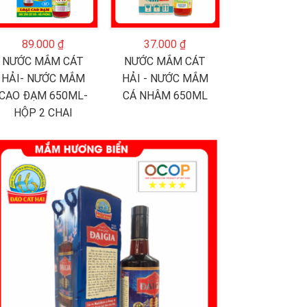
89.000 ₫
37.000 ₫
NƯỚC MẮM CÁT
NƯỚC MẮM CÁT
HẢI- NƯỚC MẮM
HẢI - NƯỚC MẮM
CAO ĐẠM 650ML-
CÁ NHÂM 650ML
HỘP 2 CHAI