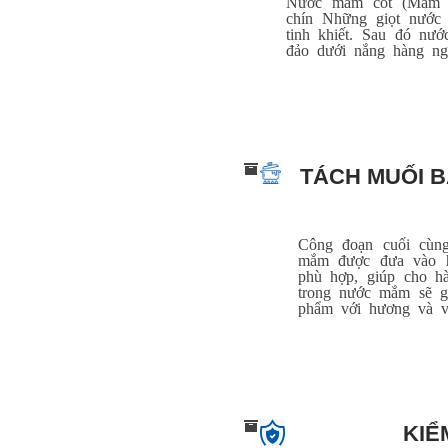
Nước mắm cốt (Mắm ch
chín Những giọt nước 
tinh khiết. Sau đó nư
đảo dưới nắng hàng ng
TÁCH MUỐI 
Công đoạn cuối cùn
mắm được đưa vào hệ
phù hợp, giúp cho h
trong nước mắm sẽ g
phẩm với hương và v
KIỂ