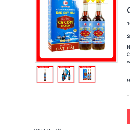
1
S
N
C
v
H