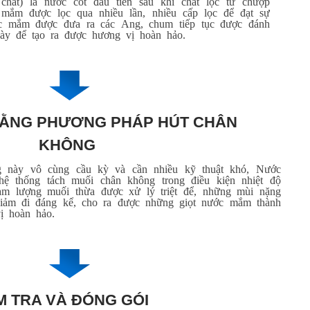
ắt) là nước cốt đầu tiên sau khi chắt lọc từ chượp
mắm được lọc qua nhiều lần, nhiều cấp lọc để đạt sự
ớc mắm được đưa ra các Ang, chum tiếp tục được đánh
ày để tạo ra được hương vị hoàn hảo.
BẰNG PHƯƠNG PHÁP HÚT CHÂN
KHÔNG
g này vô cùng cầu kỳ và cần nhiều kỹ thuật khó, Nước
 thống tách muối chân không trong điều kiện nhiệt độ
àm lượng muối thừa được xử lý triệt để, những mùi nặng
iảm đi đáng kể, cho ra được những giọt nước mắm thành
ị hoàn hảo.
M TRA VÀ ĐÓNG GÓI