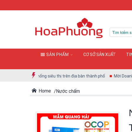
SẢN PHẨM
CƠ SỞ SẢN XUẤT
TI
B vào hệ thống siêu thị trên địa bàn thành phố
Mời Doanh nghiệp
Home
Nước chấm