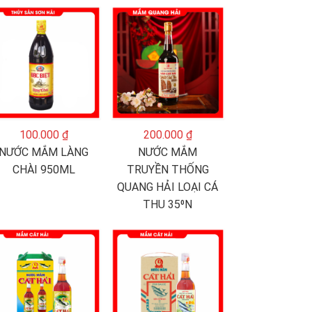
100.000 ₫
200.000 ₫
NƯỚC MẮM LÀNG
NƯỚC MẮM
CHÀI 950ML
TRUYỀN THỐNG
QUANG HẢI LOẠI CÁ
THU 35⁰N