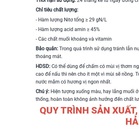
Thời hạn sử dụng:
24 tháng kể từ ngày đóng c
Chỉ tiêu chất lượng:
- Hàm lượng Nitơ tổng ≥ 29 gN/L
- Hàm lượng acid amin ≥ 45%
- Các chất muối khoáng và vitamin
Bảo quản:
Trong quá trình sử dụng tránh lẫn nư
thoáng mát.
HDSD:
Có thể dùng để chấm có mùi vị thơm n
cao để nấu thì nên cho ít một vì mùi sẽ nồng. T
nước mắm có hương vị ngon nhất.
Chú ý:
Hiện tượng xuống màu, hay lắng muối ở
thống, hoàn toàn không ảnh hưởng đến chất l
QUY TRÌNH SẢN XUẤT
HẢ