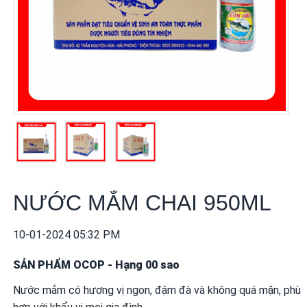
khuyến
mãi
THÔNG
TIN
FTA
BẢN
ĐỒ
MUA
SẮM
NƯỚC MẮM CHAI 950ML
CHÍNH
SÁCH
10-01-2024 05:32 PM
BÁN
HÀNG
SẢN PHẨM OCOP
-
Hạng 00 sao
Nước mắm có hương vị ngon, đậm đà và không quá mặn, phù
DỊCH