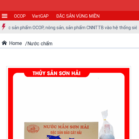
OCOP
VietGAP
ĐẶC SẢN VÙNG MIỀN
CƠ
các sản phẩm OCOP, nông sản, sản phẩm CNNTTB vào hệ thống siêu thị 
SỞ
SẢN
Home
Nước chấm
XUẤT
TIN
TỨC
-
SỰ
KIỆN
Tin
tức
Tin