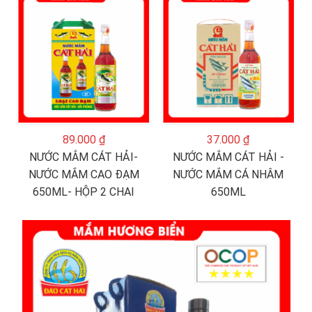
89.000 ₫
37.000 ₫
NƯỚC MẮM CÁT HẢI-
NƯỚC MẮM CÁT HẢI -
NƯỚC MẮM CAO ĐẠM
NƯỚC MẮM CÁ NHÂM
650ML- HỘP 2 CHAI
650ML