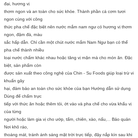
đại, hương vị

thơm ngon và an toàn cho sức khỏe. Thành phần cá cơm tươi 
ngon cùng với công

thức pha chế đặc biệt nên nước mắm nam ngư có hương vị thơm 
ngon, đậm đà, màu

sắc hấp dẫn. Chỉ cần một chút nước mắm Nam Ngư bạn có thể 
pha chế thành nhiều

loại nước chấm khác nhau hoặc tăng vị mặn mà cho món ăn. Đặc 
biệt, sản phẩm còn

được sản xuất theo công nghệ của Chin - Su Foods giúp loại trừ vi 
khuẩn gây

hại, đảm bảo an toàn cho sức khỏe của bạn Hướng dẫn sử dụng 
Dùng để chấm trực

tiếp với thức ăn hoặc thêm tỏi, ớt vào và pha chế cho vừa khẩu vị 
của từng

người hoặc làm gia vị cho ướp, tẩm, chiên, xào, nấu,... Bảo quản 
Nơi khô ráo,

thoáng mát, tránh ánh sáng mặt trời trực tiếp, đậy nắp kín sau khi 