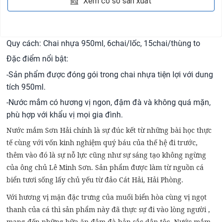
Xem cơ sở sản xuất
Quy cách: Chai nhựa 950ml, 6chai/lốc, 15chai/thùng to
Đặc điểm nổi bật:
-Sản phẩm được đóng gói trong chai nhựa tiện lợi với dung
tích 950ml.
-Nước mắm có hương vị ngon, đậm đà và không quá mặn,
phù hợp với khẩu vị mọi gia đình.
Nước mắm Sơn Hải chính là sự đúc kết từ những bài học thực
tế cùng với vốn kinh nghiệm quý báu của thế hệ đi trước,
thêm vào đó là sự nỗ lực cũng như sự sáng tạo không ngừng
của ông chủ Lê Minh Sơn. Sản phẩm được làm từ nguồn cá
biển tươi sống lấy chủ yếu từ đảo Cát Hải, Hải Phòng.
Với hương vị mặn đặc trưng của muối biển hòa cùng vị ngọt
thanh của cá thì sản phẩm này đã thực sự đi vào lòng người ,
mang đến những bữa ăn đậm đà bản sắc dân tộc. Nước mắm