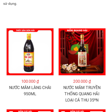
sử dụng.
100.000 ₫
200.000 ₫
NƯỚC MẮM LÀNG CHÀI
NƯỚC MẮM TRUYỀN
950ML
THỐNG QUANG HẢI
LOẠI CÁ THU 35⁰N