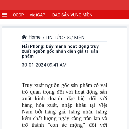
OCOP
VietGAP
ĐẶC SẢN VÙNG MIỀN
CƠ
SỞ
SẢN
Home
TIN TỨC - SỰ KIỆN
XUẤT
Hải Phòng: Đẩy mạnh hoạt động truy
xuất nguồn gốc nhận diện giá trị sản
phẩm
TIN
30-01-2024 09:41 AM
TỨC
-
SỰ
Truy xuất nguồn gốc sản phẩm có vai
KIỆN
trò quan trọng đối với hoạt động sản
xuất kinh doanh, đặc biệt đối với
Tin
hàng hóa xuất, nhập khẩu tại Việt
tức
Nam bởi hàng giả, hàng nhái, hàng
kém chất lượng ngày càng tràn lan và
Tin
trở thành "cơn ác mộng" đối với