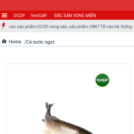
OCOP
VietGAP
ĐẶC SẢN VÙNG MIỀN
CƠ
đưa các sản phẩm OCOP, nông sản, sản phẩm CNNTTB vào hệ thống siêu 
SỞ
SẢN
Home
Cá nước ngọt
XUẤT
TIN
TỨC
-
SỰ
KIỆN
Tin
tức
Tin