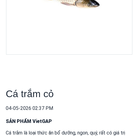
khuyến
mãi
THÔNG
TIN
FTA
BẢN
ĐỒ
MUA
SẮM
Cá trắm cỏ
CHÍNH
SÁCH
BÁN
04-05-2026 02:37 PM
HÀNG
SẢN PHẨM VietGAP
DỊCH
Cá trắm là loại thức ăn bổ dưỡng, ngon, quý, rất có giá trị