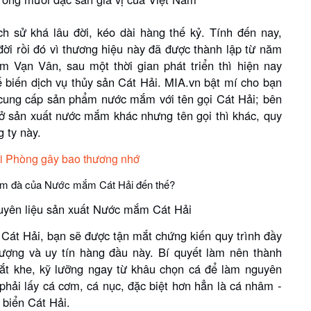
h sử khá lâu đời, kéo dài hàng thế kỷ. Tính đến nay,
i rồi đó vì thương hiệu này đã được thành lập từ năm
m Vạn Vân, sau một thời gian phát triển thì hiện nay
ế biến dịch vụ thủy sản Cát Hải. MIA.vn bật mí cho bạn
g cung cấp sản phẩm nước mắm với tên gọi Cát Hải; bên
sở sản xuất nước mắm khác nhưng tên gọi thì khác, quy
g ty này.
i Phòng gây bao thương nhớ
đậm đà của Nước mắm Cát Hải đến thế?
guyên liệu sản xuất Nước mắm Cát Hải
át Hải, bạn sẽ được tận mắt chứng kiến quy trình đầy
ợng và uy tín hàng đầu này. Bí quyết làm nên thành
t khe, kỹ lưỡng ngay từ khâu chọn cá để làm nguyên
ải lấy cá cơm, cá nục, đặc biệt hơn hẳn là cá nhâm -
 biển Cát Hải.