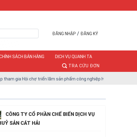
/
ĐĂNG NHẬP
ĐĂNG KÝ
CHÍNH SÁCH BÁN HÀNG
DỊCH VỤ QUANH TA
TRA CỨU ĐƠN
 chợ triển lãm sản phẩm công nghiệp Hà Nội năm 2026 (Hanoi MIP Fair
CÔNG TY CỔ PHẦN CHẾ BIẾN DỊCH VỤ
UỶ SẢN CÁT HẢI