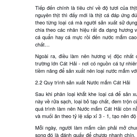
Tiếp đến chính là tiêu chí về độ tươi của thị
nguyên thịt thì đấy mới là thịt cá đáp ứn
theo từng loại cá mà người sản xuất sử dụ
chia theo các nhãn hiệu rất đa dạng hương 
cá quẩn hay cá mực rồi đến nước mắm ca
chất…
Ngoài ra, điều làm nên hương vị độc nhất 
trường lớn Cát Hải - nơi có nguồn cá tự nhi
tiềm năng để sản xuất nên loại nước mắm vớ
2.2 Quy trình sản xuất Nước mắm Cát Hải
Sau khi phân loại khắt khe loại cá để sản 
này về rửa sạch, loại bỏ tạp chất, đem trộn 
quá trình làm nên Nước mắm Cát Hải còn n
và muối ăn theo tỷ lệ xấp xỉ 3 - 1, tạo nê
Mỗi ngày, người làm mắm cần phải mở chu
song đó là đánh quấy để chượp nhanh chín,