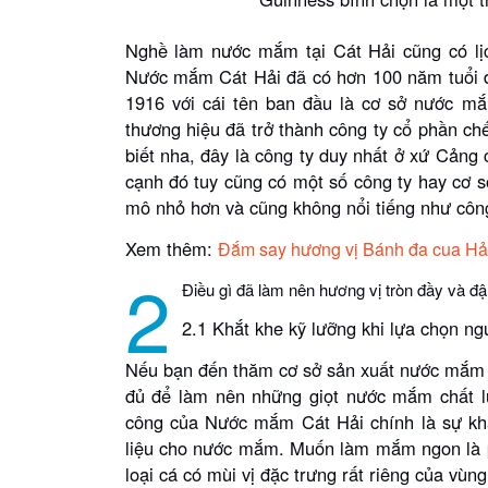
Nghề làm nước mắm tại Cát Hải cũng có lịc
Nước mắm Cát Hải đã có hơn 100 năm tuổi đờ
1916 với cái tên ban đầu là cơ sở nước mắ
thương hiệu đã trở thành công ty cổ phần ch
biết nha, đây là công ty duy nhất ở xứ Cản
cạnh đó tuy cũng có một số công ty hay cơ 
mô nhỏ hơn và cũng không nổi tiếng như côn
Xem thêm:
Đắm say hương vị Bánh đa cua Hả
2
Điều gì đã làm nên hương vị tròn đầy và 
2.1 Khắt khe kỹ lưỡng khi lựa chọn n
Nếu bạn đến thăm cơ sở sản xuất nước mắm C
đủ để làm nên những giọt nước mắm chất lư
công của Nước mắm Cát Hải chính là sự khắ
liệu cho nước mắm. Muốn làm mắm ngon là ph
loại cá có mùi vị đặc trưng rất riêng của vùng