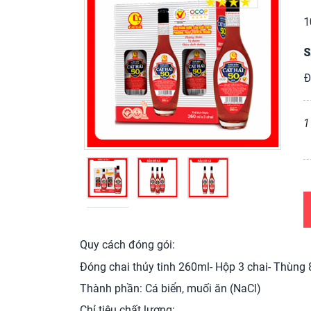
1
S
Đ
1
Quy cách đóng gói:
Đóng chai thủy tinh 260ml- Hộp 3 chai- Thùng 
Thành phần: Cá biển, muối ăn (NaCl)
Chỉ tiêu chất lượng: