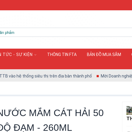
N TỨC - SỰ KIỆN
THÔNG TIN FTA
BẢN ĐỒ MUA SẮM
ng siêu thị trên địa bàn thành phố
Mời Doanh nghiệp tham gia Hội
NƯỚC MẮM CÁT HẢI 50
TH
ĐỘ ĐẠM - 260ML