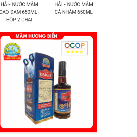
HẢI- NƯỚC MẮM
HẢI - NƯỚC MẮM
CAO ĐẠM 650ML-
CÁ NHÂM 650ML
HỘP 2 CHAI