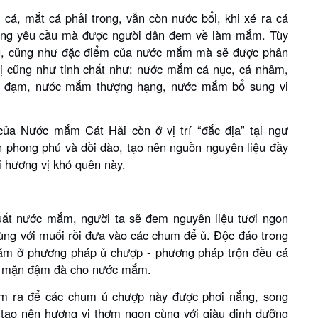
t cá, mắt cá phải trong, vẫn còn nước bổi, khi xé ra cá
g đúng yêu cầu mà được người dân đem về làm mắm. Tùy
ng, cũng như đặc điểm của nước mắm mà sẽ được phân
vị cũng như tinh chất như: nước mắm cá nục, cá nhâm,
o đạm, nước mắm thượng hạng, nước mắm bổ sung vi
của Nước mắm Cát Hải còn ở vị trí “đắc địa” tại ngư
ên phong phú và dồi dào, tạo nên nguồn nguyên liệu đầy
i hương vị khó quên này.
xuất nước mắm, người ta sẽ đem nguyên liệu tươi ngon
cùng với muối rồi đưa vào các chum để ủ. Độc đáo trong
ằm ở phương pháp ủ chượp - phương pháp trộn đều cá
n độ mặn đậm đà cho nước mắm.
m ra để các chum ủ chượp này được phơi nắng, song
 tạo nên hương vị thơm ngon cùng với giàu dinh dưỡng