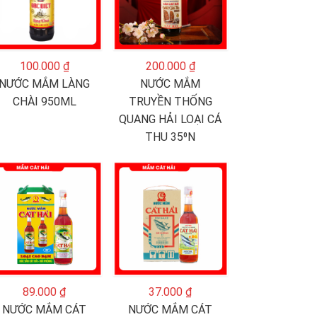
100.000 ₫
200.000 ₫
NƯỚC MẮM LÀNG
NƯỚC MẮM
CHÀI 950ML
TRUYỀN THỐNG
QUANG HẢI LOẠI CÁ
THU 35⁰N
89.000 ₫
37.000 ₫
NƯỚC MẮM CÁT
NƯỚC MẮM CÁT