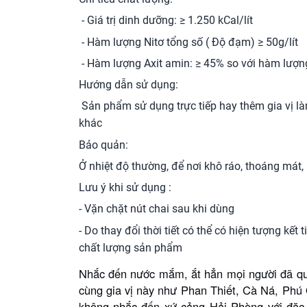
- Giá trị dinh dưỡng: ≥ 1.250 kCal/lít
- Hàm lượng Nitơ tổng số ( Độ đạm) ≥ 50g/lít
- Hàm lượng Axit amin: ≥ 45% so với hàm lượng
Hướng dẫn sử dụng:
Sản phẩm sử dụng trực tiếp hay thêm gia vị l
khác
Bảo quản:
Ở nhiệt độ thường, để nơi khô ráo, thoáng mát, 
Lưu ý khi sử dụng :
- Vặn chặt nút chai sau khi dùng
- Do thay đổi thời tiết có thể có hiện tượng kế
chất lượng sản phẩm
Nhắc đến nước mắm, ắt hẳn mọi người đã quá 
cùng gia vị này như Phan Thiết, Cà Ná, Phú Q
không nhắc đến xứ cảng Hải Phòng với đặc