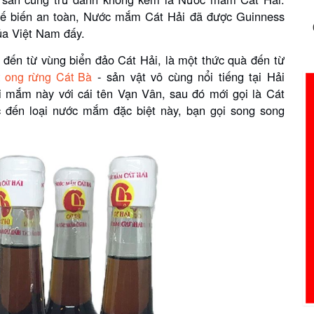
chế biến an toàn, Nước mắm Cát Hải đã được Guinness
ủa Việt Nam đấy.
đến từ vùng biển đảo Cát Hải, là một thức quà đến từ
- sản vật vô cùng nổi tiếng tại Hải
 ong rừng Cát Bà
i mắm này với cái tên Vạn Vân, sau đó mới gọi là Cát
c đến loại nước mắm đặc biệt này, bạn gọi song song