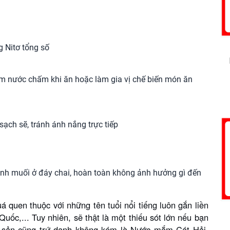
 Nitơ tổng số
àm nước chấm khi ăn hoặc làm gia vị chế biến món ăn
sạch sẽ, tránh ánh nắng trực tiếp
t tinh muối ở đáy chai, hoàn toàn không ảnh hưởng gì đến
quen thuộc với những tên tuổi nổi tiếng luôn gắn liền
uốc,... Tuy nhiên, sẽ thật là một thiếu sót lớn nếu bạn
 sản cũng trứ danh không kém là Nước mắm Cát Hải.