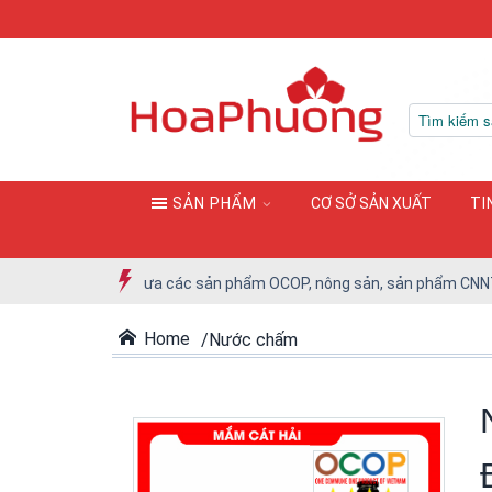
SẢN PHẨM
CƠ SỞ SẢN XUẤT
TI
kết nối đưa các sản phẩm OCOP, nông sản, sản phẩm CNNTTB vào hệ thố
Home
Nước chấm