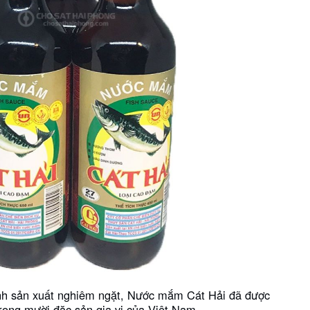
rình sản xuất nghiêm ngặt, Nước mắm Cát Hải đã được
rong mười đặc sản gia vị của Việt Nam