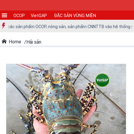
OCOP
VietGAP
ĐẶC SẢN VÙNG MIỀN
CƠ
ưa các sản phẩm OCOP, nông sản, sản phẩm CNNTTB vào hệ thống siêu t
SỞ
SẢN
Home
Hải sản
XUẤT
TIN
TỨC
-
SỰ
KIỆN
Tin
tức
Tin