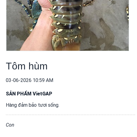
khuyến
mãi
THÔNG
TIN
FTA
BẢN
ĐỒ
Tôm hùm
MUA
SẮM
03-06-2026 10:59 AM
CHÍNH
SẢN PHẨM VietGAP
SÁCH
Hàng đảm bảo tươi sống.
BÁN
HÀNG
Con
DỊCH