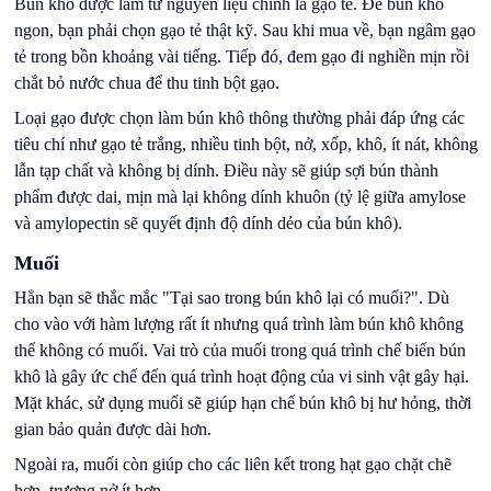
Bún khô được làm từ nguyên liệu chính là gạo tẻ. Để bún khô
ngon, bạn phải chọn gạo tẻ thật kỹ. Sau khi mua về, bạn ngâm gạo
tẻ trong bồn khoảng vài tiếng. Tiếp đó, đem gạo đi nghiền mịn rồi
chắt bỏ nước chua để thu tinh bột gạo.
Loại gạo được chọn làm bún khô thông thường phải đáp ứng các
tiêu chí như gạo tẻ trắng, nhiều tinh bột, nở, xốp, khô, ít nát, không
lẫn tạp chất và không bị dính. Điều này sẽ giúp sợi bún thành
phẩm được dai, mịn mà lại không dính khuôn (tỷ lệ giữa amylose
và amylopectin sẽ quyết định độ dính dẻo của bún khô).
Muối
Hẳn bạn sẽ thắc mắc "Tại sao trong bún khô lại có muối?". Dù
cho vào với hàm lượng rất ít nhưng quá trình làm bún khô không
thể không có muối. Vai trò của muối trong quá trình chế biến bún
khô là gây ức chế đến quá trình hoạt động của vi sinh vật gây hại.
Mặt khác, sử dụng muối sẽ giúp hạn chế bún khô bị hư hỏng, thời
gian bảo quản được dài hơn.
Ngoài ra, muối còn giúp cho các liên kết trong hạt gạo chặt chẽ
hơn, trương nở ít hơn.