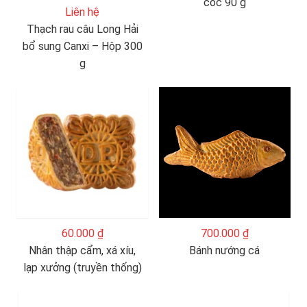
cốc 90 g
Liên hệ
Thạch rau câu Long Hải
bổ sung Canxi – Hộp 300
g
60.000 ₫
700.000 ₫
Nhân thập cẩm, xá xíu,
Bánh nướng cá
lạp xưởng (truyền thống)