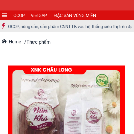
OCOP
VietGAP
ĐẶC SẢN VÙNG MIỀN
CƠ
COP, nông sản, sản phẩm CNNTTB vào hệ thống siêu thị trên địa bàn t
SỞ
SẢN
Home
Thực phẩm
XUẤT
TIN
TỨC
-
SỰ
KIỆN
Tin
tức
Tin