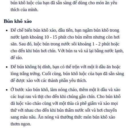
bún khô luộc của bạn đã sẵn sàng để dùng cho món ăn yêu
thích của mình.
Bún khô xào
Để chế biến bún khô xào, đầu tiên, bạn ngâm bún khô trong
nước lạnh khoảng 10 - 15 phút cho bún mềm nhưng còn hơi
săn. Sau đó, luộc bún trong nước sôi khoảng 1 - 2 phút hoặc
cho đến khi bún hơi chín. Vớt bún ra và xả lại bằng nước lạnh,
để ráo.
Để bún không bị dính, bạn có thể trộn với một ít dầu ăn hoặc
lòng trắng trứng. Cuối cùng, bún khô luộc của bạn đã sẵn sàng
để được xào với các thành phần yêu thích.
Ở bước xào bún khô, làm nóng chảo, thêm một ít dầu và xào
các loại rau và thịt cho đến khi chúng gần chín. Cho bún khô
đã luộc vào chảo cùng với một thìa cà phê giấm và xào mọi
thứ với nhau cho đến khi bún thấm nước sốt và hơi chuyển
sang màu nâu. Ăn nóng và thưởng thức món bún khô xào
thơm ngon.