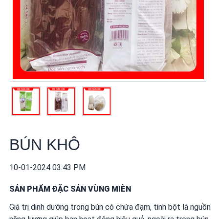
khuyến
mãi
THÔNG
TIN
FTA
BẢN
ĐỒ
MUA
SẮM
BÚN KHÔ
CHÍNH
SÁCH
10-01-2024 03:43 PM
BÁN
HÀNG
SẢN PHẨM ĐẶC SẢN VÙNG MIÈN
Giá trị dinh dưỡng trong bún có chứa đạm, tinh bột là nguồn
DỊCH