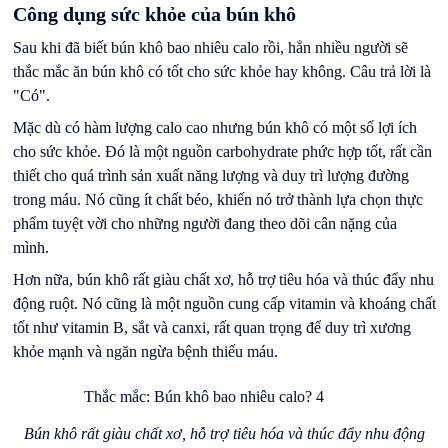
Công dụng sức khỏe của bún khô
Sau khi đã biết bún khô bao nhiêu calo rồi, hẳn nhiều người sẽ
thắc mắc ăn bún khô có tốt cho sức khỏe hay không. Câu trả lời là
"Có".
Mặc dù có hàm lượng calo cao nhưng bún khô có một số lợi ích
cho sức khỏe. Đó là một nguồn carbohydrate phức hợp tốt, rất cần
thiết cho quá trình sản xuất năng lượng và duy trì lượng đường
trong máu. Nó cũng ít chất béo, khiến nó trở thành lựa chọn thực
phẩm tuyệt vời cho những người đang theo dõi cân nặng của
mình.
Hơn nữa, bún khô rất giàu chất xơ, hỗ trợ tiêu hóa và thúc đẩy nhu
động ruột. Nó cũng là một nguồn cung cấp vitamin và khoáng chất
tốt như vitamin B, sắt và canxi, rất quan trọng để duy trì xương
khỏe mạnh và ngăn ngừa
bệnh thiếu máu
.
Bún khô rất giàu chất xơ, hỗ trợ tiêu hóa và thúc đẩy nhu động