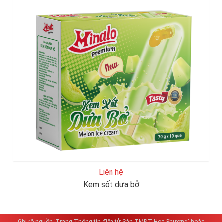
Liên hệ
Kem sốt dưa bở
Ghi rõ nguồn 'Trang Thông tin điện tử Sàn TMĐT Hoa Phượng' hoặc